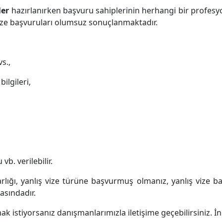
ler
hazırlanırken başvuru sahiplerinin herhangi bir profe
ize başvuruları olumsuz sonuçlanmaktadır.
s.,
ilgileri,
b. verilebilir.
rlığı, yanlış vize türüne başvurmuş olmanız, yanlış vize
asındadır.
ak istiyorsanız danışmanlarımızla iletişime geçebilirsiniz. İngil