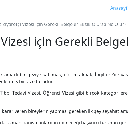
Anasayf
e Ziyaretçi Vizesi için Gerekli Belgeler Eksik Olursa Ne Olur?
 Vizesi için Gerekli Belg
ik amaçlı bir geziye katılmak, eğitim almak, İngiltere’de ya
zenlenmiş bir vize türüdür.
, Tıbbi Tedavi Vizesi, Öğrenci Vizesi gibi birçok kategoriler
karar veren bireylerin yapması gereken ilk şey seyahat ama
a uzman danışmanlardan edineceği başvuru türünün gerekt